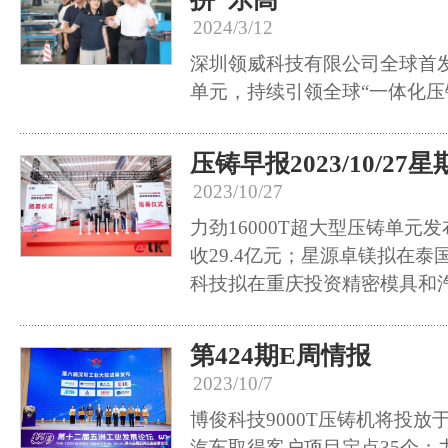
2024/3/12
深圳领威科技有限公司全球首发1
单元，持续引领全球“一体化压
压铸早报2023/10/27
2023/10/27
力劲16000T超大型压铸单元
收29.4亿元；星源卓镁拟在
科技拟在重庆投资精密模具和
第424期E周情报
2023/10/7
博俊科技9000T压铸机将投
汽车取得客户项目定点35个；力