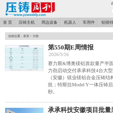
首 页
压铸主机
周边设备
机器人
车用件
铝镁
当前位置：
首页
> 力劲
第550期E周情报
2026/5/16
赛力斯&博奥镁铝首款量产半固
力劲启动交付承承科技4台大
（安徽）镁业镁铝合金压铸结
批；特斯拉Model Y一体压铸
秒。
承承科技安徽项目批量