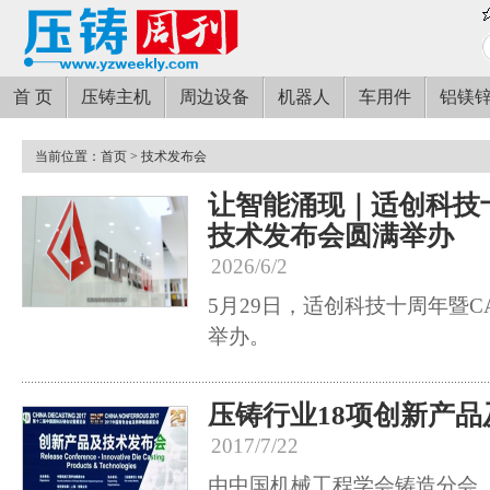
首 页
压铸主机
周边设备
机器人
车用件
铝镁
当前位置：
首页
> 技术发布会
让智能涌现｜适创科技十周
技术发布会圆满举办
2026/6/2
5月29日，适创科技十周年暨CA
举办。
压铸行业18项创新产
2017/7/22
由中国机械工程学会铸造分会