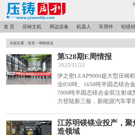
首 页
压铸主机
周边设备
机器人
车用件
铝镁
当前位置：
首页
> 明镁镁业
第528期E周情报
2025/11/22
伊之密LEAP9000超大型压
业850吨、1650吨半固态镁
7000吨半固态镁合金双注射
力登陆新三板，新能源汽车零
江苏明镁镁业投产，聚
造领域