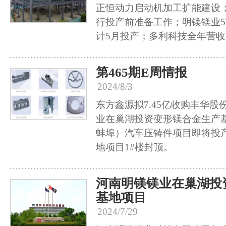
正恒动力启动机加工扩能建设
行投产前准备工作；明镁镁业
计5月投产；多利科技全年营收3
第465期E周情报
2024/8/3
东方鑫源拟7.45亿收购丰华股份
业在巢湖投资变形镁合金生产
蚌埠）汽车压铸件项目即将投
地项目1#楼封顶。
河南明镁镁业在巢湖投
基地项目
2024/7/29