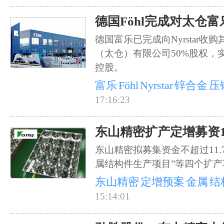
德国Föhl完成对太仓
德国富乐已完成向Nyrstar收
（太仓）有限公司50%股权，实
控股。
富乐
Föhl
Nyrstar
锌合金
压
17:16:23
东山精密扩产定增募资1
东山精密拟募集资金不超过11.
属结构件生产项目”等四个扩产
东山精密
定增预案
金属
结
15:14:01