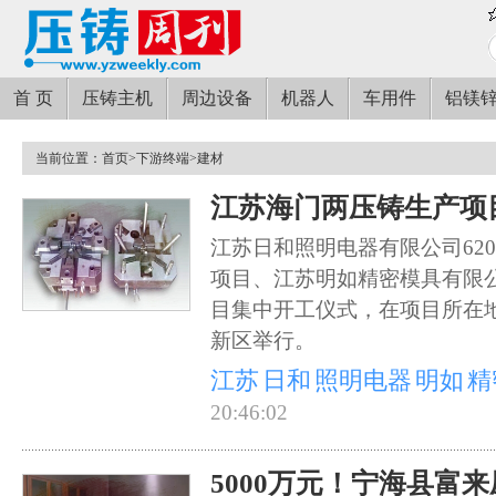
首 页
压铸主机
周边设备
机器人
车用件
铝镁
当前位置：
首页
>
下游终端
>
建材
江苏海门两压铸生产项
江苏日和照明电器有限公司62
项目、江苏明如精密模具有限公
目集中开工仪式，在项目所在
新区举行。
江苏
日和
照明电器
明如
精
20:46:02
5000万元！宁海县富