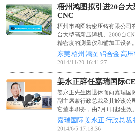
梧州鸿图拟引进20台大型
CNC
梧州市鸿图精密压铸有限公司在
台大型高新压铸机、2000台C
精密度的测量仪和辅加工设备
东莞
梧州
鸿图
铝合金
高压
2014/11/20 16:41:27
姜永正辞任嘉瑞国际C
姜永正先生因退休而向嘉瑞国
副主席兼行政总裁及其於该公
它董事职务，由7月1日起生效
嘉瑞国际
姜永正
行政总裁
2014/6/5 17:18:36