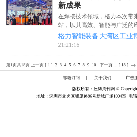
新成果
在焊接技术领域，格力本次带
站，以其高效、智能与广泛的
格力智能装备
大湾区工业
21:21:16
第1页共18页 上一页 [ 1 ]
2
3
4
5
6
7
8
9
10
下一页
...
[ 18 ]
邮箱订阅
|
关于我们
|
广告
版权所有：压铸周刊网 © Copyright 20
地址：深圳市龙岗区埔厦路86号新城广场1004室 电话：0755-84