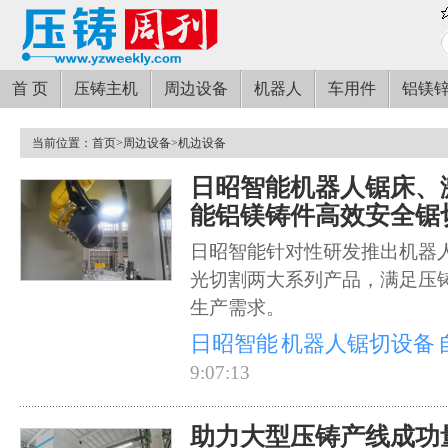
首 页
压铸主机
周边设备
机器人
车用件
铝镁
当前位置：
首页
>
周边设备
>
机边设备
日昭智能机器人锯床、
能铝镁铸件高效安全锯
日昭智能针对性研发推出机器
光切割两大系列产品，满足压
生产需求。
日昭智能
机器人锯切设备
9:07:13
助力大型压铸产线成功