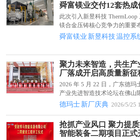
舜富镁业交付12套热
此次引入新昱科技 ThermLo
镁合金压铸核心竞争力的重要
舜富镁业
新昱科技
温控系
聚力未来智造，共生产
厂落成开启高质量新征
2026 年 5 月 22 日，广
产业先进智造技术论坛在佛山
德玛士
新厂庆典
2026/5/25 
抢抓产业风口 聚力提
智能装备二期项目正式