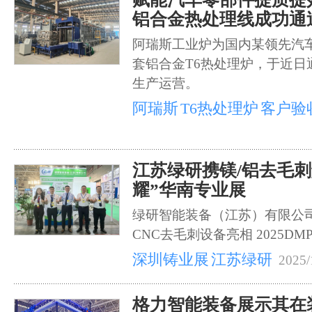
铝合金热处理线成功通
阿瑞斯工业炉为国内某领先汽
套铝合金T6热处理炉，于近日
生产运营。
阿瑞斯
T6热处理炉
客户验
江苏绿研携镁/铝去毛刺
耀”华南专业展
绿研智能装备（江苏）有限公
CNC去毛刺设备亮相 2025D
深圳铸业展
江苏绿研
2025/
格力智能装备展示其在