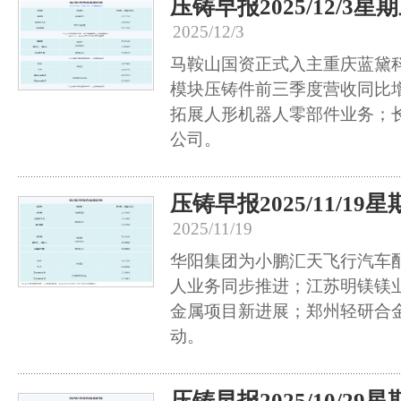
压铸早报2025/12/3星
2025/12/3
马鞍山国资正式入主重庆蓝黛
模块压铸件前三季度营收同比增
拓展人形机器人零部件业务；
公司。
压铸早报2025/11/19
2025/11/19
华阳集团为小鹏汇天飞行汽车
人业务同步推进；江苏明镁镁
金属项目新进展；郑州轻研合金
动。
压铸早报2025/10/29