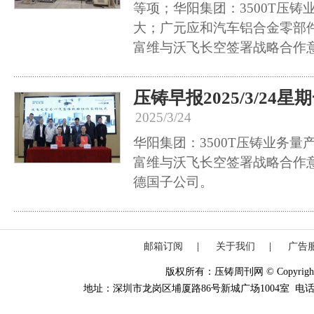
等项；华阳集团：3500T压
大；广元应和汽车铝合金零部件
富维与沃飞长空签署战略合作
压铸早报2025/3/24星
2025/3/24
华阳集团：3500T压铸业务
富维与沃飞长空签署战略合作
德国子公司。
邮箱订阅
|
关于我们
|
广告
版权所有：压铸周刊网 © Copyright 20
地址：深圳市龙岗区埔厦路86号新城广场1004室 电话：0755-84