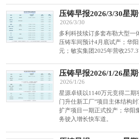
压铸早报2026/3/30星
2026/3/30
多利科技续订多套布勒大型一
压铸车间预计4月底试产；华阳集
元；敏实集团2025年营收257.
压铸早报2026/1/26星
2026/1/26
星源卓镁以1140万元竞得二期
门升仕新工厂”项目主体结构
扩产项目一期正式投产；华阳
务驶入增长快车道。