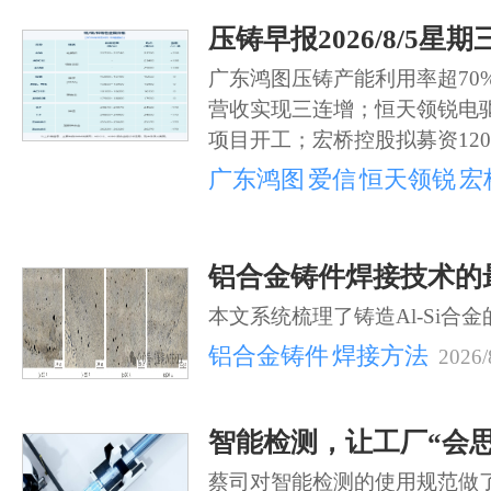
压铸早报2026/8/5星期
广东鸿图压铸产能利用率超70
营收实现三连增；恒天领锐电
项目开工；宏桥控股拟募资12
广东鸿图
爱信
恒天领锐
宏
铝合金铸件焊接技术的
本文系统梳理了铸造Al-Si合
铝合金铸件
焊接方法
2026/
智能检测，让工厂“会思
蔡司对智能检测的使用规范做