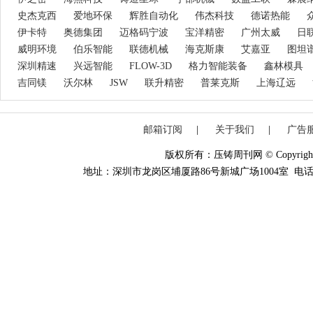
史杰克西
爱地环保
辉胜自动化
伟杰科技
德诺热能
伊卡特
奥德集团
迈格码宁波
宝洋精密
广州太威
日
威明环境
伯乐智能
联德机械
海克斯康
艾嘉亚
图坦
深圳精速
兴远智能
FLOW-3D
格力智能装备
鑫林模具
吉同镁
沃尔林
JSW
联升精密
普莱克斯
上海辽远
邮箱订阅
|
关于我们
|
广告
版权所有：压铸周刊网 © Copyright 20
地址：深圳市龙岗区埔厦路86号新城广场1004室 电话：0755-84