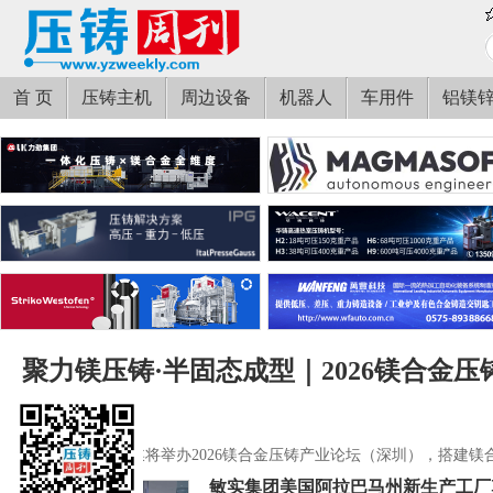
首 页
压铸主机
周边设备
机器人
车用件
铝镁
聚力镁压铸·半固态成型｜2026镁合金
圳）启动
《压铸周刊》传媒将举办2026镁合金压铸产业论坛（深圳），搭建
合作平台。
敏实集团美国阿拉巴马州新生产工厂