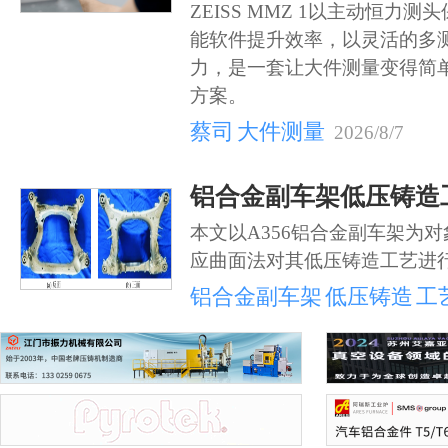
ZEISS MMZ 1以主动恒力
能软件提升效率，以灵活的多
力，是一套让大件测量变得简
方案。
蔡司
大件测量
2026/8/7
铝合金副车架低压铸造
本文以A356铝合金副车架为
应曲面法对其低压铸造工艺进
铝合金副车架
低压铸造
工