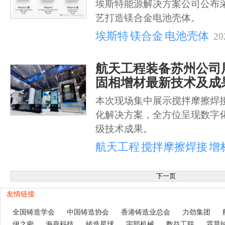
埃斯特能源解决方案公司公布
艺打造镁合金电池壳体。
埃斯特
镁合金
电池壳体
20
航天工程装备苏州公司
固相增材最新技术及成
本次现场集中展示搅拌摩擦焊
化解决方案，全方位呈现数字
级技术成果。
航天工程
搅拌摩擦焊接
增
友情链接
全国铸造学会
中国铸造协会
香港铸造业总会
力劲集团
伊之密
海燕科技
铸造星球
宇部机械
数益工联
霖晨