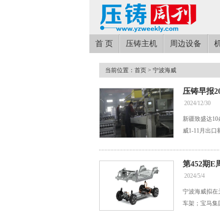
首 页
压铸主机
周边设备
当前位置：
首页
> 宁波海威
压铸早报202
2024/12/30
新疆致盛达1
威1-11月出
第452期
2024/5/4
宁波海威拟在
车架；宝马集