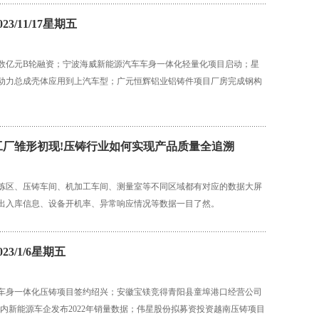
3/11/17星期五
数亿元B轮融资；宁波海威新能源汽车车身一体化轻量化项目启动；星
动力总成壳体应用到上汽车型；广元恒辉铝业铝铸件项目厂房完成钢构
工厂雏形初现!压铸行业如何实现产品质量全追溯
炼区、压铸车间、机加工车间、测量室等不同区域都有对应的数据大屏
出入库信息、设备开机率、异常响应情况等数据一目了然。
23/1/6星期五
车身一体化压铸项目签约绍兴；安徽宝镁竞得青阳县童埠港口经营公司
；国内新能源车企发布2022年销量数据；伟星股份拟募资投资越南压铸项目