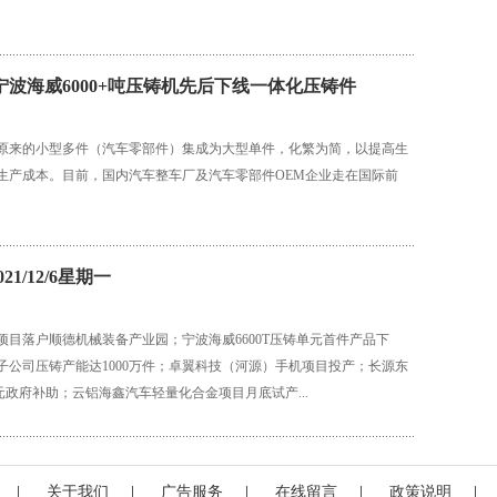
宁波海威6000+吨压铸机先后下线一体化压铸件
原来的小型多件（汽车零部件）集成为大型单件，化繁为简，以提高生
生产成本。目前，国内汽车整车厂及汽车零部件OEM企业走在国际前
21/12/6星期一
项目落户顺德机械装备产业园；宁波海威6600T压铸单元首件产品下
子公司压铸产能达1000万件；卓翼科技（河源）手机项目投产；长源东
亿元政府补助；云铝海鑫汽车轻量化合金项目月底试产...
|
关于我们
|
广告服务
|
在线留言
|
政策说明
|