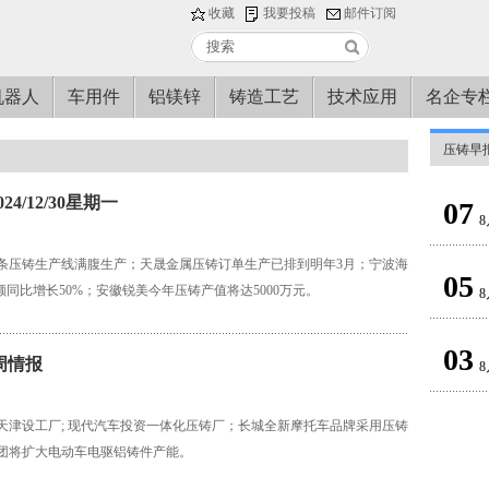
收藏
我要投稿
邮件订阅
机器人
车用件
铝镁锌
铸造工艺
技术应用
名企专
压铸早
4/12/30星期一
07
8
0条压铸生产线满腹生产；天晟金属压铸订单生产已排到明年3月；宁波海
05
口额同比增长50%；安徽锐美今年压铸产值将达5000万元。
8
03
E周情报
8
天津设工厂; 现代汽车投资一体化压铸厂；长城全新摩托车品牌采用压铸
团将扩大电动车电驱铝铸件产能。