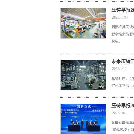
压铸早报202
2023/11/17
启新模具完成
源卓镁新能源
安装。
未来压铸
2023/1/12
原材料区、熔
实时跳动着，
压铸早报20
2023/1/6
海威新能源车
100%股权