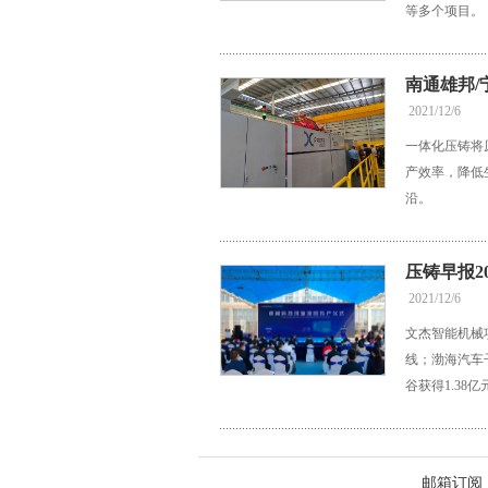
等多个项目。
南通雄邦/
2021/12/6
一体化压铸将
产效率，降低
沿。
压铸早报20
2021/12/6
文杰智能机械
线；渤海汽车
谷获得1.38
邮箱订阅