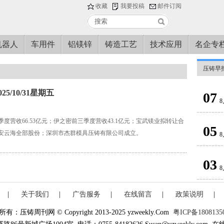
收藏
我要投稿
邮件订阅
机器人
车用件
铝镁锌
铸造工艺
技术应用
名企专
压铸早
5/10/31星期五
07
8
度营收66.53亿元；伊之密前三季度营收43.1亿元；宝武镁业拟转让合
05
安云海全部股份；深圳市杰群模具压铸有限公司成立。
8
03
8
|
关于我们
|
广告服务
|
在线留言
|
政策说明
|
有：压铸周刊网 © Copyright 2013-2025 yzweekly.Com
粤ICP备1808135