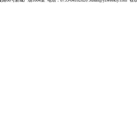
新城广场1004室 电话：0755-84182626 Susan@yzweekly.com 在线