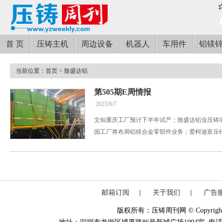
首 页
压铸主机
周边设备
机器人
车用件
铝镁
当前位置：
首页
> 致盛达铝
第505期E周情报
2025/6/7
文灿重庆工厂预计下半年试产；致盛达铝业压铸
国工厂将布局铝镁合金零部件业务；爱柯迪富乐
邮箱订阅
|
关于我们
|
广告
版权所有：压铸周刊网 © Copyright 20