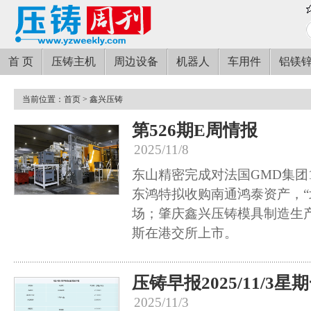
首 页
压铸主机
周边设备
机器人
车用件
铝镁
当前位置：
首页
> 鑫兴压铸
第526期E周情报
2025/11/8
东山精密完成对法国GMD集团
东鸿特拟收购南通鸿泰资产，“
场；肇庆鑫兴压铸模具制造生
斯在港交所上市。
压铸早报2025/11/3星
2025/11/3