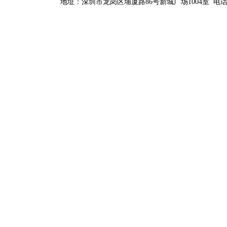
地址：深圳市龙岗区埔厦路86号新城广场1004室 电话：0755-84