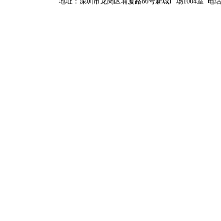
地址：深圳市龙岗区埔厦路86号新城广场1004室 电话：0755-84