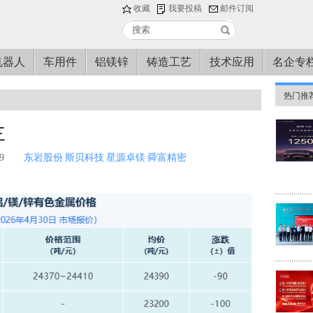
收藏
我要投稿
邮件订阅
机器人
车用件
铝镁锌
铸造工艺
技术应用
名企专
热门推
三
9
东岩股份
斯贝科技
星源卓镁
舜富精密