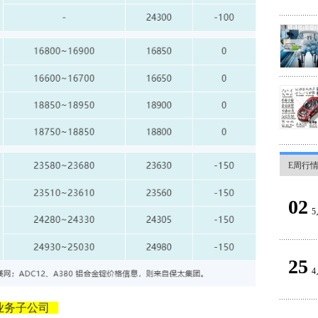
E周行
02
5
25
4
业务子公司