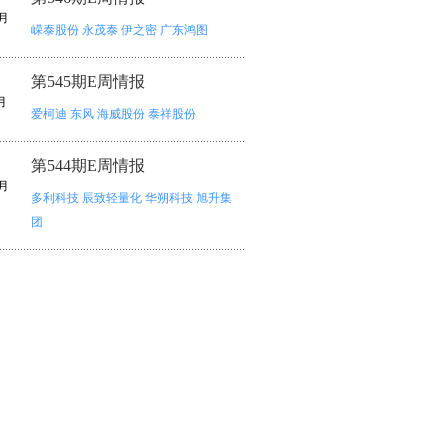
月
嵘泰股份
永茂泰
伊之密
广东鸿图
第545期E周情报
月
爱柯迪
东风
海威股份
泰祥股份
第544期E周情报
月
多利科技
辰致轻量化
华朔科技
旭升集
团