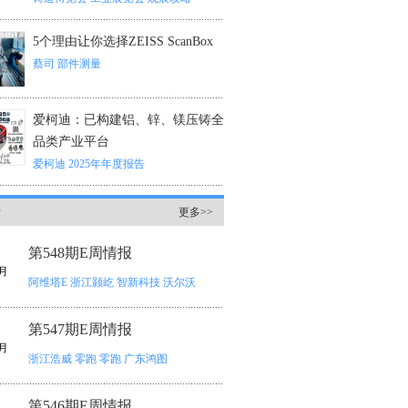
5个理由让你选择ZEISS ScanBox
蔡司
部件测量
爱柯迪：已构建铝、锌、镁压铸全
品类产业平台
爱柯迪
2025年年度报告
情
更多>>
第548期E周情报
月
阿维塔E
浙江颢屹
智新科技
沃尔沃
第547期E周情报
月
浙江浩威
零跑
零跑
广东鸿图
第546期E周情报