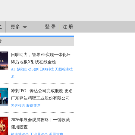
栏
更多
登 录
注 册
荐
日联助力，智界V9实现一体化压
铸后地板X射线在线全检
AI+缺陷自动识别
日联科技
无损检测技
术
冲刺IPO | 奔达公司完成股改 更名
广东奔达精密工业股份有限公司
奔达模具
股份改造
2026年展会观展攻略｜一键收藏，
随用随查
铸造博览会
工业展览会
观展攻略