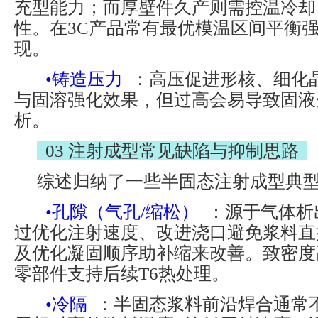
充型能力；而厚壁件久产则需控温冷却
性。在3C产品常有最优模温区间平衡
现。
•铸造压力
：高压促进形核、细化
与固溶强化效果，但过高会易导致固液
析。
03 注射成型常见缺陷与抑制思路
综述归纳了一些半固态注射成型典
•孔隙（气孔/缩松）
：源于气体析
过优化注射速度、改进浇口避免浆料直
及优化凝固顺序助补缩来改善。致密度
零部件支持后续T6热处理。
•冷隔
：半固态浆料前沿焊合通常