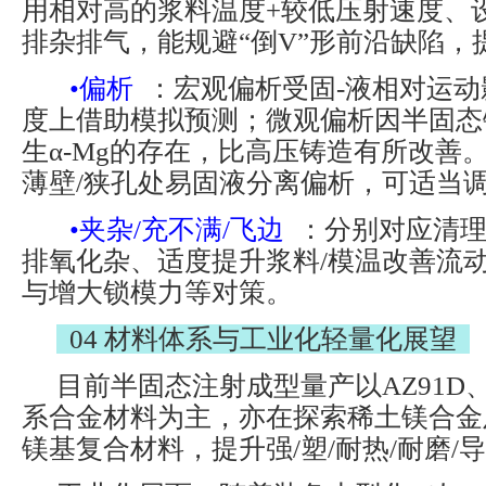
用相对高的浆料温度+较低压射速度、
排杂排气，能规避“倒V”形前沿缺陷，
•偏析
：宏观偏析受固-液相对运
度上借助模拟预测；微观偏析因半固态
生α-Mg的存在，比高压铸造有所改善
薄壁/狭孔处易固液分离偏析，可适当
•夹杂/充不满/飞边
：分别对应清
排氧化杂、适度提升浆料/模温改善流
与增大锁模力等对策。
04 材料体系与工业化轻量化展望
目前半固态注射成型量产以AZ91D、A
系合金材料为主，亦在探索稀土镁合金
镁基复合材料，提升强/塑/耐热/耐磨/