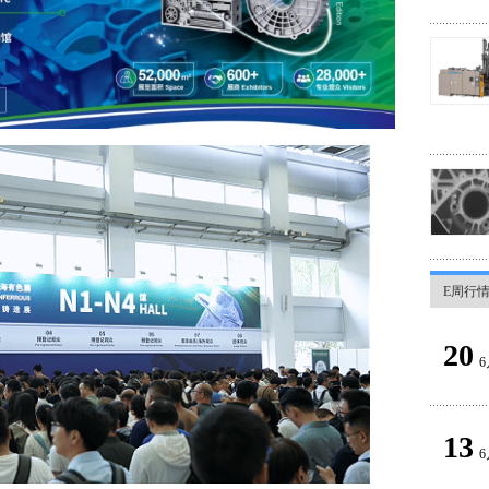
E周行
20
6
13
6