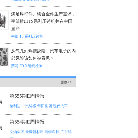
满足厚壁件、镁合金件生产需求，
宇部推出TS系列压铸机并在中国
量产
宇部
TS 系列压铸机
从气孔到焊接缺陷，汽车电子的内
部风险该如何被看见？
蔡司
2D X射线检测
情
更多>>
第555期E周情报
月
铭利达
一汽铸锻
华阳集团
现代汽车
第554期E周情报
月
文灿集团
天濠新材料
鸿特科技
广东鸿