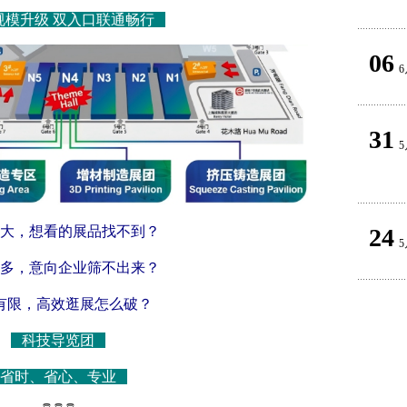
规模升级 双入口联通畅行
06
6
31
5
大，想看的展品找不到？
24
5
多，意向企业筛不出来？
有限，高效逛展怎么破？
科技导览团
省时、省心、专业