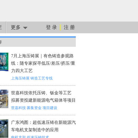
栏
更多
登 录
注 册
荐
7月上海压铸展｜有色铸造参观路
线：随专家探寻低压/差压/挤压/重
力四大工艺
上海压铸展
铸造工艺专线
世嘉科技依托压铸、钣金等工艺
拟募资投建新能源电气箱体等项目
世嘉科技
募集资金
项目建设
广东鸿图：超低速压铸在新能源汽
车电机支架制造中的应用
电机支架
低速压铸技术