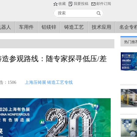
收藏
我要投稿
邮件订阅
机器人
车用件
铝镁锌
铸造工艺
技术应用
名企专
热门推
铸造参观路线：随专家探寻低压/差
击：1506
上海压铸展
铸造工艺专线