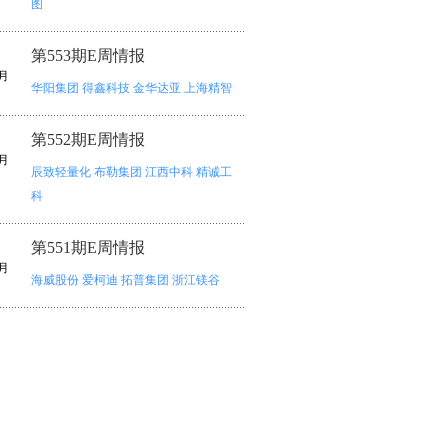
图
第553期E周情报
月
华阳集团
得鑫科技
金华达亚
上海精智
第552期E周情报
月
辰致轻量化
布勒集团
江西中科
精诚工
科
第551期E周情报
月
海威股份
爱柯迪
拓普集团
浙江镁谷