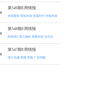
第549期E周情报
月
东岩股份
晋拓科技
镁器时代
华荻科技
第548期E周情报
月
阿维塔E
浙江颢屹
智新科技
沃尔沃
第547期E周情报
月
浙江浩威
零跑
零跑
广东鸿图