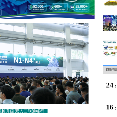
E周行
24
5
16
5
规模升级 双入口联通畅行