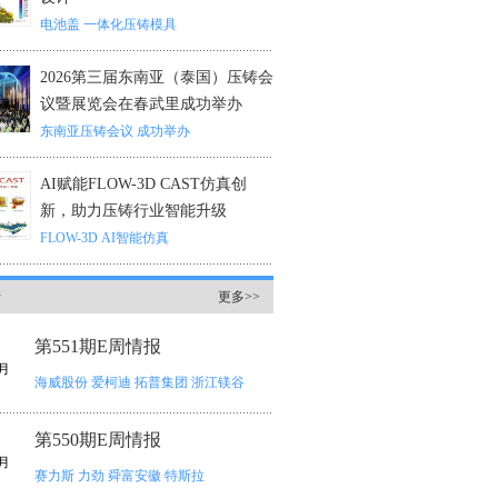
电池盖
一体化压铸模具
2026第三届东南亚（泰国）压铸会
议暨展览会在春武里成功举办
东南亚压铸会议
成功举办
AI赋能FLOW-3D CAST仿真创
新，助力压铸行业智能升级
FLOW-3D
AI智能仿真
情
更多>>
第551期E周情报
月
海威股份
爱柯迪
拓普集团
浙江镁谷
第550期E周情报
月
赛力斯
力劲
舜富安徽
特斯拉