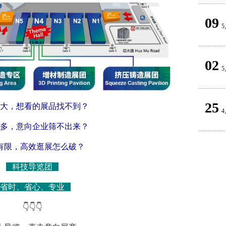
09
5
02
5
25
大，想看的展品找不到？
4
多，意向企业筛不出来？
有限，高效逛展怎么破？
科技导览团
省时、省心、专业
👇👇👇