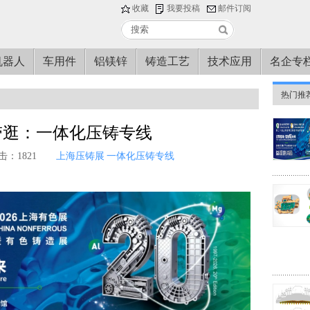
收藏
我要投稿
邮件订阅
机器人
车用件
铝镁锌
铸造工艺
技术应用
名企专
热门推
带逛：一体化压铸专线
击：1821
上海压铸展
一体化压铸专线