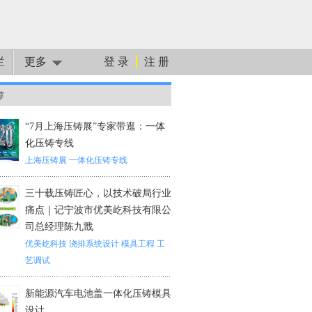
栏
更多
登 录
注 册
荐
“7月上海压铸展”专家带逛：一体
化压铸专线
上海压铸展
一体化压铸专线
三十载压铸匠心，以技术破局行业
痛点｜记宁波市优美屹科技有限公
司总经理陈九戬
优美屹科技
浇排系统设计
模具工程
工
艺调试
新能源汽车电池盖一体化压铸模具
设计