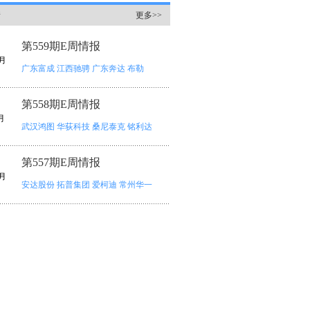
情
更多>>
第559期E周情报
月
广东富成
江西驰骋
广东奔达
布勒
第558期E周情报
月
武汉鸿图
华荻科技
桑尼泰克
铭利达
第557期E周情报
月
安达股份
拓普集团
爱柯迪
常州华一