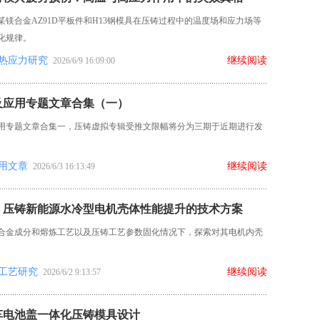
某镁合金AZ91D平板件和H13钢模具在压铸过程中的温度场和应力场等
化规律。
热应力研究
继续阅读
2026/6/9 16:09:00
及应用专题文章合集（一）
用专题文章合集一，压铸虚拟专辑受推文限幅将分为三期于近期进行发
。
用文章
继续阅读
2026/6/3 16:13:49
：压铸新能源水冷型电机壳体性能提升的技术方案
合金成分和熔炼工艺以及压铸工艺参数固化情况下，探索对其电机内壳
工艺研究
继续阅读
2026/6/2 9:13:57
车电池盖一体化压铸模具设计