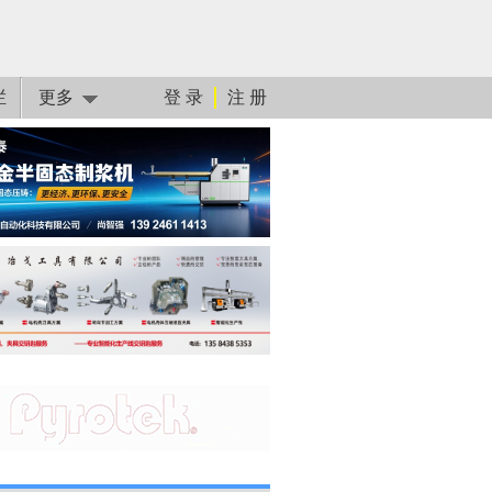
栏
更多
登 录
注 册