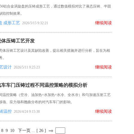
356铝合金涡旋盘的压铸成形工艺，通过数值模拟对比了液态压铸、半固
缺陷控制效果。
盘
成形工艺
继续阅读
2026/5/15 9:32:21
壳体压铸工艺开发
壳体压铸工艺设计及其缺陷改善，提出相关措施并进行分析，旨在为相
考。
艺设计
继续阅读
2026/5/11 9:25:23
汽车车门压铸过程不同温控策略的模拟分析
同温控策略（空冷、油加热+水加热+水冷、全水冷）和匀加速压射工艺
移场、应力场和翘曲分布的对汽车车门的影响。
铸温控
继续阅读
2026/4/24 9:15:38
8
9
10
下一页
...
[ 26 ]