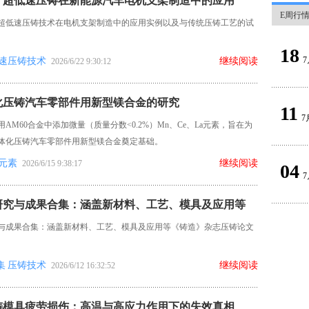
：超低速压铸在新能源汽车电机支架制造中的应用
E周行
超低速压铸技术在电机支架制造中的应用实例以及与传统压铸工艺的试
18
7
速压铸技术
继续阅读
2026/6/22 9:30:12
化压铸汽车零部件用新型镁合金的研究
11
7
AM60合金中添加微量（质量分数<0.2%）Mn、Ce、La元素，旨在为
体化压铸汽车零部件用新型镁合金奠定基础。
元素
继续阅读
2026/6/15 9:38:17
04
7
研究与成果合集：涵盖新材料、工艺、模具及应用等
与成果合集：涵盖新材料、工艺、模具及应用等《铸造》杂志压铸论文
集
压铸技术
继续阅读
2026/6/12 16:32:52
铸模具疲劳损伤：高温与高应力作用下的失效真相