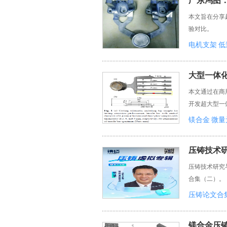
广东鸿图
本文旨在分享
验对比。
电机支架
低
大型一体
本文通过在商用
开发超大型一
镁合金
微量
压铸技术
压铸技术研究
合集（二）。
压铸论文合
镁合金压