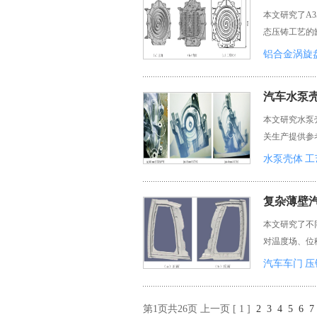
本文研究了A
态压铸工艺的
铝合金涡旋
汽车水泵
本文研究水泵
关生产提供参
水泵壳体
工
复杂薄壁
本文研究了不
对温度场、位
汽车车门
压
第1页共26页 上一页 [ 1 ]
2
3
4
5
6
7