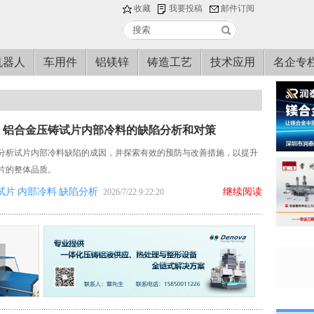
收藏
我要投稿
邮件订阅
机器人
车用件
铝镁锌
铸造工艺
技术应用
名企专
：铝合金压铸试片内部冷料的缺陷分析和对策
分析试片内部冷料缺陷的成因，并探索有效的预防与改善措施，以提升
片的整体品质。
试片
内部冷料
缺陷分析
继续阅读
2026/7/22 9:22:20