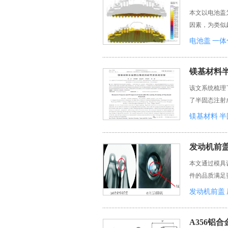
本文以电池盖
因素，为类似
电池盖
一体
镁基材料
该文系统梳理
了半固态注射
镁基材料
半
发动机前
本文通过模具
件的品质满足
发动机前盖
A356铝