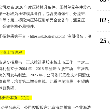
5
司发布 2026 年度压铸模具备件、压射单元备件常态
第一标段为压铸模具备件，包含浇道镶件、分流锥、
02
件等；第二标段为压铸压射单元全套备件，涵盖压
5
、弹簧等核心易损件。
平台（https://glzb.geely.com）注册报名，项
25
。
4
赴港上市进程
所递交招股书，正式推进港股主板上市工作，本次上
立于 2004 年，2018 年登陆 A 股市场，主营汽
的研发与制造。2025 年，公司依托底盘技术同源优
略布局，培育第二增长曲线。此番冲刺港股，有望助
展新阶段。
电驱壳体项目定点
者互动平台表示，公司控股股东北京海纳川旗下企业海浩