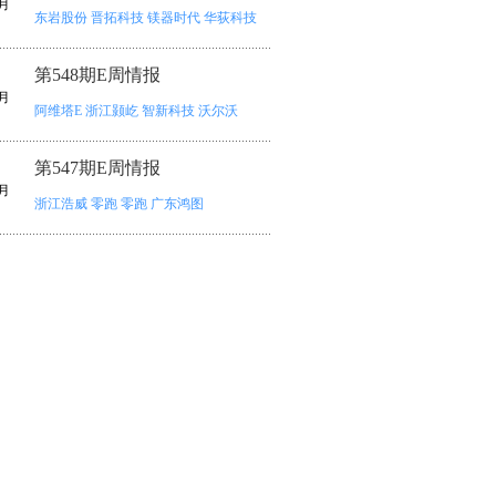
月
东岩股份
晋拓科技
镁器时代
华荻科技
第548期E周情报
月
阿维塔E
浙江颢屹
智新科技
沃尔沃
第547期E周情报
月
浙江浩威
零跑
零跑
广东鸿图