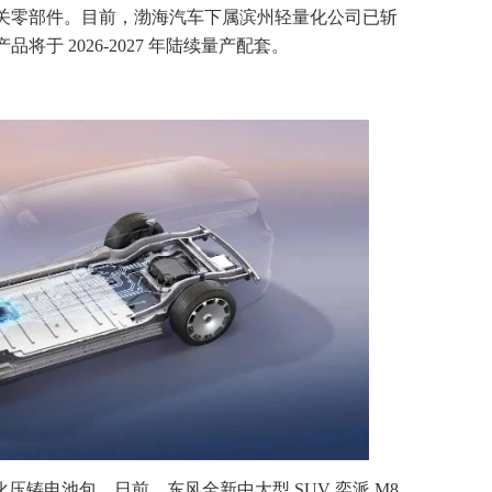
关零部件。目前，渤海汽车下属滨州轻量化公司已斩
于 2026-2027 年陆续量产配套。
体化压铸电池包。日前，东风全新中大型 SUV 奕派 M8