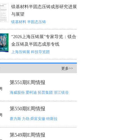
镁基材料半固态压铸成形研究进展
与展望
镁基材料
半固态压铸
“2026上海压铸展”专家导览：镁合
金压铸及半固态成形专线
上海压铸展
科技导览团
情
更多>>
第551期E周情报
月
海威股份
爱柯迪
拓普集团
浙江镁谷
第550期E周情报
月
赛力斯
力劲
舜富安徽
特斯拉
第549期E周情报