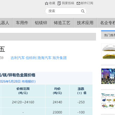
收藏
我要投稿
邮件订阅
机器人
车用件
铝镁锌
铸造工艺
技术应用
名企专
热门推
期五
59
吉利汽车
伯特利
渤海汽车
旭升集团