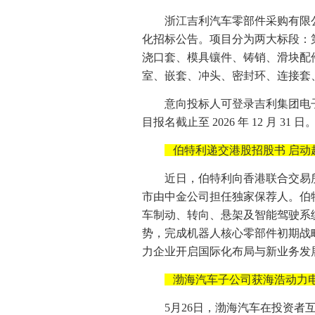
浙江吉利汽车零部件采购有限公
化招标公告。项目分为两大标段：
浇口套、模具镶件、铸销、滑块配
室、嵌套、冲头、密封环、连接套
意向投标人可登录吉利集团电子招标采购
目报名截止至 2026 年 12 月 31 日
伯特利递交港股招股书 启动
近日，伯特利向香港联合交易
市由中金公司担任独家保荐人。伯特利创
车制动、转向、悬架及智能驾驶系统
势，完成机器人核心零部件初期战
力企业开启国际化布局与新业务发
渤海汽车子公司获海浩动力
5月26日，渤海汽车在投资