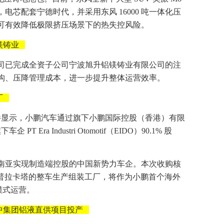
电芯配套宁德时代，并采用东风 16000 吨一体化压
可有效降低极限挤压场景下的热失控风险。
镁铸业
司已完成全资子公司宁波旭升铝镁铸业有限公司的注
构、压降管理成本，进一步提升整体运营效率。
厂
文件显示，小鹏汽车通过旗下小鹏国际控股（香港）有限
PT Era Industri Otomotif（EIDO）90.1% 股
南亚实现制造端控股的中国新势力车企。本次收购核
哇省普拉卡塔的整车生产组装工厂，将作为小鹏首个海外
模式运营。
中集团铝液直供项目投产