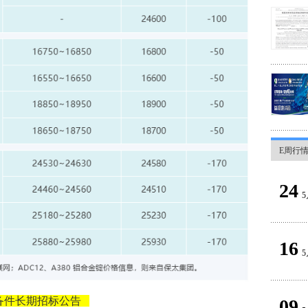
E周行
24
5
16
5
铸备件长期招标公告
09